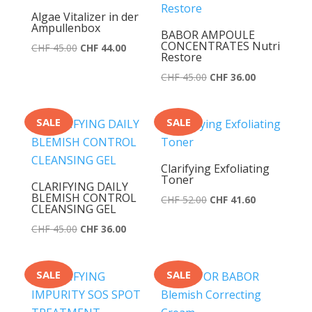
Algae Vitalizer in der
Ampullenbox
BABOR AMPOULE
CONCENTRATES Nutri
Ursprünglicher
Aktueller
CHF
45.00
CHF
44.00
Restore
Preis
Preis
Ursprünglicher
Aktueller
CHF
45.00
CHF
36.00
war:
ist:
Preis
Preis
CHF 45.00
CHF 44.00.
war:
ist:
SALE
SALE
CHF 45.00
CHF 36.00.
Clarifying Exfoliating
Toner
CLARIFYING DAILY
BLEMISH CONTROL
Ursprünglicher
Aktueller
CHF
52.00
CHF
41.60
CLEANSING GEL
Preis
Preis
Ursprünglicher
Aktueller
CHF
45.00
CHF
36.00
war:
ist:
Preis
Preis
CHF 52.00
CHF 41.60.
war:
ist:
SALE
SALE
CHF 45.00
CHF 36.00.