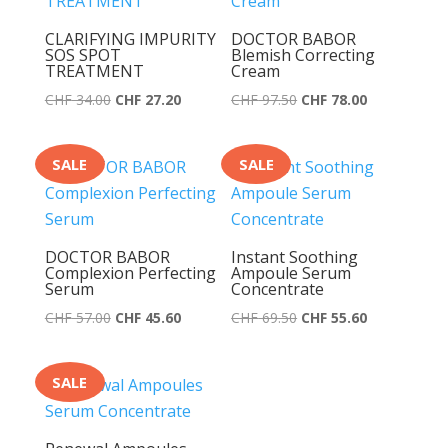
CLARIFYING IMPURITY
DOCTOR BABOR
SOS SPOT
Blemish Correcting
TREATMENT
Cream
Ursprünglicher
Aktueller
Ursprünglicher
Aktueller
CHF
34.00
CHF
27.20
CHF
97.50
CHF
78.00
Preis
Preis
Preis
Preis
war:
ist:
war:
ist:
SALE
SALE
CHF 34.00
CHF 27.20.
CHF 97.50
CHF 78.00.
DOCTOR BABOR
Instant Soothing
Complexion Perfecting
Ampoule Serum
Serum
Concentrate
Ursprünglicher
Aktueller
Ursprünglicher
Aktueller
CHF
57.00
CHF
45.60
CHF
69.50
CHF
55.60
Preis
Preis
Preis
Preis
war:
ist:
war:
ist:
SALE
CHF 57.00
CHF 45.60.
CHF 69.50
CHF 55.60.