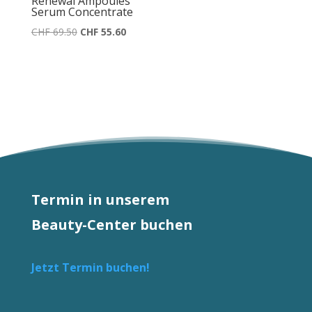
Renewal Ampoules
Serum Concentrate
Ursprünglicher
Aktueller
CHF
69.50
CHF
55.60
Preis
Preis
war:
ist:
CHF 69.50
CHF 55.60.
Termin in unserem
Beauty-Center buchen
Jetzt Termin buchen!