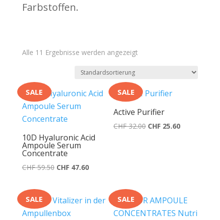
Farbstoffen.
Alle 11 Ergebnisse werden angezeigt
SALE
SALE
Active Purifier
Ursprünglicher
Aktueller
CHF
32.00
CHF
25.60
10D Hyaluronic Acid
Preis
Preis
Ampoule Serum
war:
ist:
Concentrate
CHF 32.00
CHF 25.60.
Ursprünglicher
Aktueller
CHF
59.50
CHF
47.60
Preis
Preis
war:
ist:
SALE
SALE
CHF 59.50
CHF 47.60.