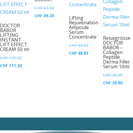
Ursprünglicher
CHF
61.50
Preis
Aktueller
CHF
49.20
Lifting
Rejuvenation
war:
Preis
DOCTOR
Ampoule
BABOR
CHF 61.50
ist:
Serum
LIFTING
Concentrate
Reisegrösse
CHF 49.20.
INSTANT
DOCTOR
LIFT EFFECT
Ursprünglicher
CHF
69.50
BABOR –
CREAM 50 ml
Collagen
Preis
Aktueller
CHF
48.65
Peptide
Ursprünglicher
CHF
139.00
war:
Preis
Derma Filler
Preis
Aktueller
CHF
111.20
Serum 10ml
CHF 69.50
ist:
war:
Preis
Urspr
CHF
36.00
CHF 48.65.
CHF 139.00
ist:
Preis
Aktue
CHF
28.80
CHF 111.20.
war:
Preis
CHF 
ist:
CHF 2