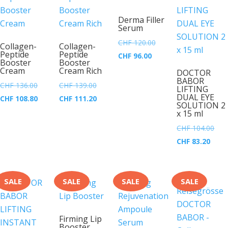
Derma Filler
Serum
Ursprünglicher
CHF
120.00
Collagen-
Collagen-
Peptide
Peptide
Aktueller
Preis
CHF
96.00
Booster
Booster
Preis
war:
Cream
Cream Rich
DOCTOR
BABOR
ist:
CHF 120.00
Ursprünglicher
Ursprünglicher
CHF
136.00
CHF
139.00
LIFTING
CHF 96.00.
DUAL EYE
Preis
Aktueller
Preis
Aktueller
CHF
108.80
CHF
111.20
SOLUTION 2
war:
Preis
war:
Preis
x 15 ml
CHF 136.00
ist:
CHF 139.00
ist:
Ursp
CHF
104.00
CHF 108.80.
CHF 111.20.
Aktue
Prei
CHF
83.20
Preis
war:
ist:
CHF
CHF 8
SALE
SALE
SALE
SALE
Firming Lip
Booster