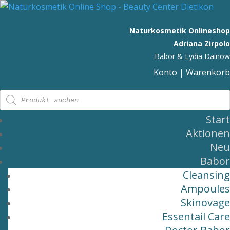
Naturkosmetik Onlineshop
Adriana Zirpolo
Babor & Lydia Dainow
Konto
|
Warenkorb
Products
search
Start
Aktionen
Neu
Babor
Cleansing
Ampoules
Skinovage
Essentail Care