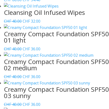
Preis
Preis
Cleansing Oil Infused Wipes
war:
ist:
CHF 68.00
CHF 54.40.
Ursprünglicher
Aktueller
CHF
40.00
CHF
32.00
Preis
Preis
Creamy Compact Foundation SPF50
war:
ist:
01 light
CHF 40.00
CHF 32.00.
Ursprünglicher
Aktueller
CHF
40.00
CHF
36.00
Preis
Preis
Creamy Compact Foundation SPF50
war:
ist:
02 medium
CHF 40.00
CHF 36.00.
Ursprünglicher
Aktueller
CHF
40.00
CHF
36.00
Preis
Preis
Creamy Compact Foundation SPF50
war:
ist:
03 sunny
CHF 40.00
CHF 36.00.
Ursprünglicher
Aktueller
CHF
40.00
CHF
36.00