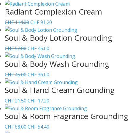
Preis
Preis
Radiant Complexion Cream
war:
ist:
CHF 51.00
CHF 40.80.
Ursprünglicher
Aktueller
CHF
114.00
CHF
91.20
Preis
Preis
Soul & Body Lotion Grounding
war:
ist:
CHF 114.00
CHF 91.20.
Ursprünglicher
Aktueller
CHF
57.00
CHF
45.60
Preis
Preis
Soul & Body Wash Grounding
war:
ist:
CHF 57.00
CHF 45.60.
Ursprünglicher
Aktueller
CHF
45.00
CHF
36.00
Preis
Preis
Soul & Hand Cream Grounding
war:
ist:
CHF 45.00
CHF 36.00.
Ursprünglicher
Aktueller
CHF
21.50
CHF
17.20
Preis
Preis
Soul & Room Fragrance Grounding
war:
ist:
CHF 21.50
CHF 17.20.
Ursprünglicher
Aktueller
CHF
68.00
CHF
54.40