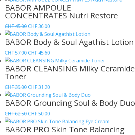
BABOR AMPOULE
war:
ist:
CONCENTRATES Nutri Restore
CHF 62.50
CHF 50.00.
Ursprünglicher
Aktueller
CHF
45.00
CHF
36.00
Preis
Preis
BABOR Body & Soul Agathist Lotion
war:
ist:
CHF 45.00
CHF 36.00.
Ursprünglicher
Aktueller
CHF
57.00
CHF
45.60
Preis
Preis
BABOR CLEANSING Milky Ceramide
war:
ist:
Toner
CHF 57.00
CHF 45.60.
Ursprünglicher
Aktueller
CHF
39.00
CHF
31.20
Preis
Preis
BABOR Grounding Soul & Body Duo
war:
ist:
CHF 39.00
CHF 31.20.
Ursprünglicher
Aktueller
CHF
62.50
CHF
50.00
Preis
Preis
BABOR PRO Skin Tone Balancing
war:
ist: