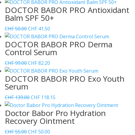
Preis
Preis
DOCTOR BABOR PRO Antioxidant
war:
ist:
Balm SPF 50+
CHF 40.00
CHF 36.00.
Ursprünglicher
Aktueller
CHF
50.00
CHF
41.50
Preis
Preis
DOCTOR BABOR PRO Derma
war:
ist:
Control Serum
CHF 50.00
CHF 41.50.
Ursprünglicher
Aktueller
CHF
99.00
CHF
82.20
Preis
Preis
DOCTOR BABOR PRO Exo Youth
war:
ist:
Serum
CHF 99.00
CHF 82.20.
Ursprünglicher
Aktueller
CHF
139.00
CHF
118.15
Preis
Preis
Doctor Babor Pro Hydration
war:
ist:
Recovery Ointment
CHF 139.00
CHF 118.15.
Ursprünglicher
Aktueller
CHF
55.00
CHF
50.00