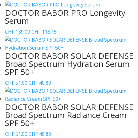
Preis
Preis
DOCTOR BABOR PRO Longevity
war:
ist:
Serum
CHF 55.00
CHF 50.00.
Ursprünglicher
Aktueller
CHF
139.00
CHF
118.15
Preis
Preis
war:
ist:
DOCTOR BABOR SOLAR DEFENSE
CHF 139.00
CHF 118.15.
Broad Spectrum Hydration Serum
SPF 50+
Ursprünglicher
Aktueller
CHF
51.00
CHF
40.80
Preis
Preis
war:
ist:
DOCTOR BABOR SOLAR DEFENSE
CHF 51.00
CHF 40.80.
Broad Spectrum Radiance Cream
SPF 50+
Ursprünglicher
Aktueller
CHF
51.00
CHF
40.80