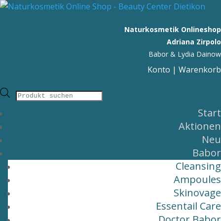
Naturkosmetik Onlineshop
Adriana Zirpolo
Babor & Lydia Dainow
Konto
|
Warenkorb
Products
Start
search
Aktionen
Neu
Babor
Cleansing
Ampoules
Skinovage
Essentail Care
Doctor Babor