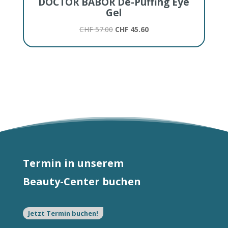
DOCTOR BABOR De-Puffing Eye
Gel
Ursprünglicher
Aktueller
CHF
57.00
CHF
45.60
Preis
Preis
war:
ist:
CHF 57.00
CHF 45.60.
Termin in unserem
Beauty-Center buchen
Jetzt Termin buchen!