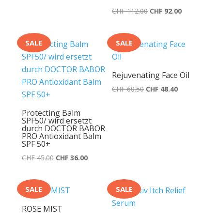
CHF 58.00
CHF 57.50.
Ursprünglicher
Aktueller
CHF
112.00
CHF
92.00
Preis
Preis
war:
ist:
SALE
SALE
CHF 112.00
CHF 92.00.
Rejuvenating Face Oil
Ursprünglicher
Aktueller
CHF
60.50
CHF
48.40
Preis
Preis
Protecting Balm
war:
ist:
SPF50/ wird ersetzt
CHF 60.50
CHF 48.40.
durch DOCTOR BABOR
PRO Antioxidant Balm
SPF 50+
Ursprünglicher
Aktueller
CHF
45.00
CHF
36.00
Preis
Preis
war:
ist:
SALE
SALE
CHF 45.00
CHF 36.00.
ROSE MIST