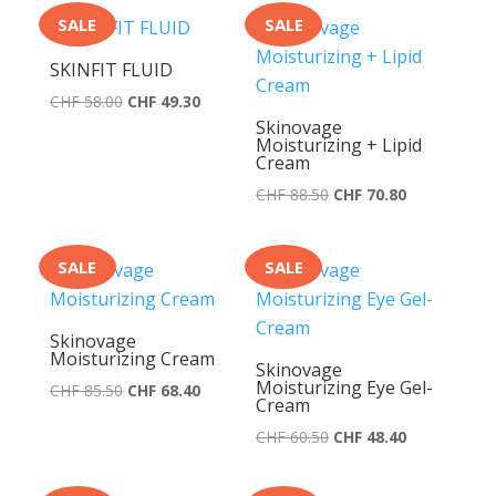
war:
ist:
war:
ist:
SALE
SALE
CHF 34.00
CHF 33.50.
CHF 65.00
CHF 64.00.
SKINFIT FLUID
Ursprünglicher
Aktueller
CHF
58.00
CHF
49.30
Skinovage
Preis
Preis
Moisturizing + Lipid
war:
ist:
Cream
CHF 58.00
CHF 49.30.
Ursprünglicher
Aktueller
CHF
88.50
CHF
70.80
Preis
Preis
war:
ist:
SALE
SALE
CHF 88.50
CHF 70.80.
Skinovage
Moisturizing Cream
Skinovage
Moisturizing Eye Gel-
Ursprünglicher
Aktueller
CHF
85.50
CHF
68.40
Cream
Preis
Preis
Ursprünglicher
Aktueller
CHF
60.50
CHF
48.40
war:
ist:
Preis
Preis
CHF 85.50
CHF 68.40.
war:
ist: