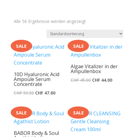
Alle 56 Ergebnisse werden angezeigt
SALE
SALE
Algae Vitalizer in der
Ampullenbox
10D Hyaluronic Acid
Ampoule Serum
Ursprünglicher
Aktueller
CHF
45.00
CHF
44.00
Concentrate
Preis
Preis
Ursprünglicher
Aktueller
CHF
59.50
CHF
47.60
war:
ist:
Preis
Preis
CHF 45.00
CHF 44.00.
war:
ist:
SALE
SALE
CHF 59.50
CHF 47.60.
BABOR Body & Soul