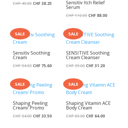
Sensitiv Itch Relief
Ursprünglicher
Aktueller
CHF
45.00
CHF
38.25
Serum
Preis
Preis
Ursprünglicher
Aktueller
CHF
110.00
CHF
88.00
war:
ist:
Preis
Preis
CHF 45.00
CHF 38.25.
war:
ist:
SALE
SALE
CHF 110.00
CHF 88.00.
Sensitiv Soothing
SENSITIVE Soothing
Cream
Cream Cleanser
Ursprünglicher
Aktueller
Ursprünglicher
Aktueller
CHF
94.50
CHF
75.60
CHF
39.00
CHF
31.20
Preis
Preis
Preis
Preis
war:
ist:
war:
ist:
SALE
SALE
CHF 94.50
CHF 75.60.
CHF 39.00
CHF 31.20.
Shaping Peeling
Shaping Vitamin ACE
Cream/ Promo
Body Cream
Ursprünglicher
Aktueller
Ursprünglicher
Aktueller
CHF
34.00
CHF
33.50
CHF
65.00
CHF
64.00
Preis
Preis
Preis
Preis