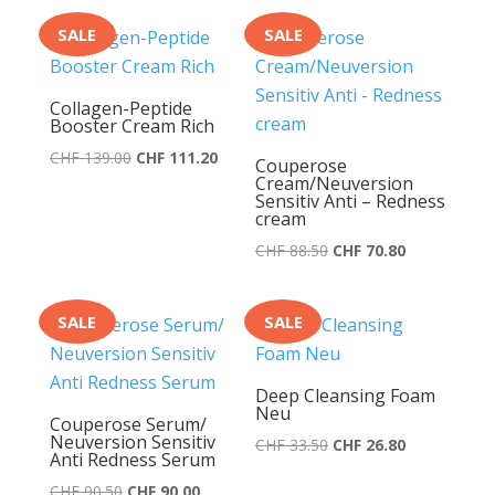
war:
ist:
war:
ist:
CHF 85.50
CHF 68.40.
SALE
SALE
CHF 85.50
CHF 68.40.
Collagen-Peptide
Booster Cream Rich
Ursprünglicher
Aktueller
CHF
139.00
CHF
111.20
Couperose
Cream/Neuversion
Preis
Preis
Sensitiv Anti – Redness
war:
ist:
cream
CHF 139.00
CHF 111.20.
Ursprünglicher
Aktueller
CHF
88.50
CHF
70.80
Preis
Preis
war:
ist:
SALE
SALE
CHF 88.50
CHF 70.80.
Deep Cleansing Foam
Neu
Couperose Serum/
Neuversion Sensitiv
Ursprünglicher
Aktueller
CHF
33.50
CHF
26.80
Anti Redness Serum
Preis
Preis
Ursprünglicher
Aktueller
CHF
90.50
CHF
90.00