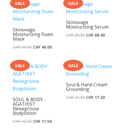
SALE
SALE
CHF 60.50
CHF 48.40.
Skinovage
Moisturizing Serum
Skinovage
Moisturizing Foam
Ursprünglicher
Aktueller
CHF
85.50
CHF
68.40
Mask
Preis
Preis
Ursprünglicher
Aktueller
CHF
50.00
CHF
40.00
war:
ist:
Preis
Preis
CHF 85.50
CHF 68.40.
war:
ist:
SALE
SALE
CHF 50.00
CHF 40.00.
Soul & Hand Cream
Grounding
Ursprünglicher
Aktueller
CHF
21.50
CHF
17.20
SOUL & BODY
AGATHIST
Preis
Preis
Reisegrösse
war:
ist:
Bodylotion
CHF 21.50
CHF 17.20.
Ursprünglicher
Aktueller
CHF
12.00
CHF
11.50