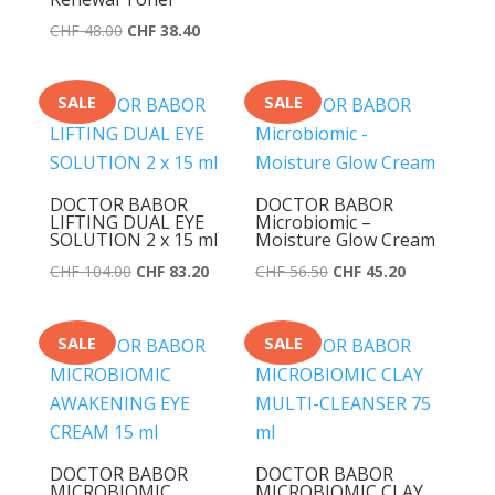
CHF 97.50
CHF 78.00.
Ursprünglicher
Aktueller
CHF
48.00
CHF
38.40
Preis
Preis
war:
ist:
SALE
SALE
CHF 48.00
CHF 38.40.
DOCTOR BABOR
DOCTOR BABOR
LIFTING DUAL EYE
Microbiomic –
SOLUTION 2 x 15 ml
Moisture Glow Cream
Ursprünglicher
Aktueller
Ursprünglicher
Aktueller
CHF
104.00
CHF
83.20
CHF
56.50
CHF
45.20
Preis
Preis
Preis
Preis
war:
ist:
war:
ist:
SALE
SALE
CHF 104.00
CHF 83.20.
CHF 56.50
CHF 45.20.
DOCTOR BABOR
DOCTOR BABOR
MICROBIOMIC
MICROBIOMIC CLAY