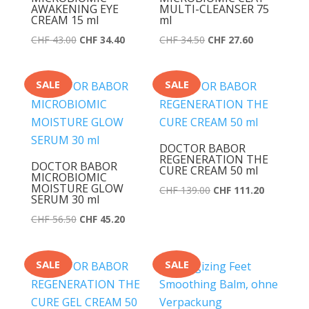
AWAKENING EYE
MULTI-CLEANSER 75
CREAM 15 ml
ml
Ursprünglicher
Aktueller
Ursprünglicher
Aktueller
CHF
43.00
CHF
34.40
CHF
34.50
CHF
27.60
Preis
Preis
Preis
Preis
war:
ist:
war:
ist:
SALE
SALE
CHF 43.00
CHF 34.40.
CHF 34.50
CHF 27.60.
DOCTOR BABOR
REGENERATION THE
DOCTOR BABOR
CURE CREAM 50 ml
MICROBIOMIC
MOISTURE GLOW
Ursprünglicher
Aktueller
CHF
139.00
CHF
111.20
SERUM 30 ml
Preis
Preis
Ursprünglicher
Aktueller
CHF
56.50
CHF
45.20
war:
ist:
Preis
Preis
CHF 139.00
CHF 111.2
war:
ist:
SALE
SALE
CHF 56.50
CHF 45.20.