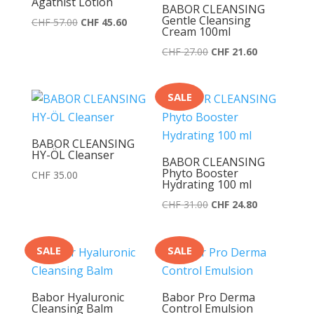
Agathist Lotion
BABOR CLEANSING
Gentle Cleansing
Ursprünglicher
Aktueller
CHF
57.00
CHF
45.60
Cream 100ml
Preis
Preis
Ursprünglicher
Aktueller
CHF
27.00
CHF
21.60
war:
ist:
Preis
Preis
CHF 57.00
CHF 45.60.
war:
ist:
SALE
CHF 27.00
CHF 21.60.
BABOR CLEANSING
HY-ÖL Cleanser
BABOR CLEANSING
Phyto Booster
CHF
35.00
Hydrating 100 ml
Ursprünglicher
Aktueller
CHF
31.00
CHF
24.80
Preis
Preis
war:
ist:
SALE
SALE
CHF 31.00
CHF 24.80.
Babor Hyaluronic
Babor Pro Derma
Cleansing Balm
Control Emulsion