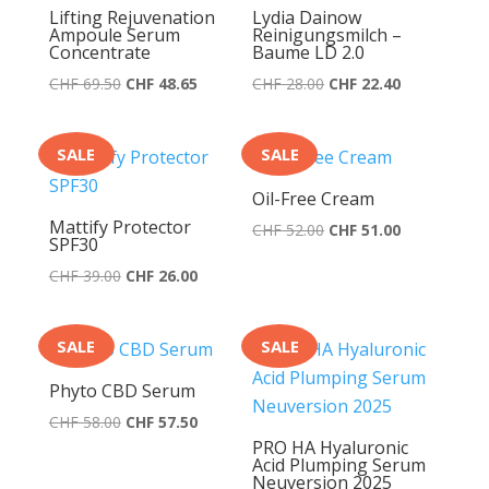
Lifting Rejuvenation
Lydia Dainow
Ampoule Serum
Reinigungsmilch –
Concentrate
Baume LD 2.0
Ursprünglicher
Aktueller
Ursprünglicher
Aktueller
CHF
69.50
CHF
48.65
CHF
28.00
CHF
22.40
Preis
Preis
Preis
Preis
war:
ist:
war:
ist:
SALE
SALE
CHF 69.50
CHF 48.65.
CHF 28.00
CHF 22.40.
Oil-Free Cream
Mattify Protector
Ursprünglicher
Aktueller
CHF
52.00
CHF
51.00
SPF30
Preis
Preis
Ursprünglicher
Aktueller
CHF
39.00
CHF
26.00
war:
ist:
Preis
Preis
CHF 52.00
CHF 51.00.
war:
ist:
SALE
SALE
CHF 39.00
CHF 26.00.
Phyto CBD Serum
Ursprünglicher
Aktueller
CHF
58.00
CHF
57.50
PRO HA Hyaluronic
Preis
Preis
Acid Plumping Serum
war:
ist:
Neuversion 2025