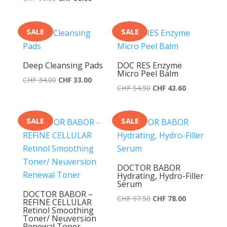
war:
ist:
Preis
Preis
CHF 33.50
CHF 26.80.
war:
ist:
SALE
SALE
CHF 90.50
CHF 90.00.
Deep Cleansing Pads
DOC RES Enzyme
Micro Peel Balm
Ursprünglicher
Aktueller
CHF
34.00
CHF
33.00
Ursprünglicher
Aktueller
CHF
54.50
CHF
43.60
Preis
Preis
Preis
Preis
war:
ist:
war:
ist:
CHF 34.00
CHF 33.00.
SALE
SALE
CHF 54.50
CHF 43.60.
DOCTOR BABOR
Hydrating, Hydro-Filler
Serum
DOCTOR BABOR –
Ursprünglicher
Aktueller
CHF
97.50
CHF
78.00
REFINE CELLULAR
Retinol Smoothing
Preis
Preis
Toner/ Neuversion
war:
ist:
Renewal Toner