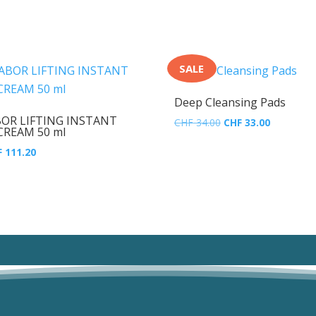
SALE
Deep Cleansing Pads
OR LIFTING INSTANT
Ursprünglicher
Aktueller
CHF
34.00
CHF
33.00
 CREAM 50 ml
Preis
Preis
prünglicher
Aktueller
F
111.20
war:
ist:
is
Preis
CHF 34.00
CHF 33.00
:
ist:
 139.00
CHF 111.20.