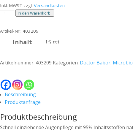
Preis
Preis
Inkl. MWST zzgl.
Versandkosten
war:
ist:
DOCTOR
In den Warenkorb
CHF 43.00
CHF 34.40.
BABOR
MICROBIOMIC
Artikel-Nr.: 403209
AWAKENING
Inhalt
15 ml
EYE
CREAM
15
Artikelnummer:
403209
Kategorien:
Doctor Babor
,
Microbio
ml
Menge
Beschreibung
Produktanfrage
Produktbeschreibung
Schnell einziehende Augenpflege mit 95% Inhaltsstoffen na