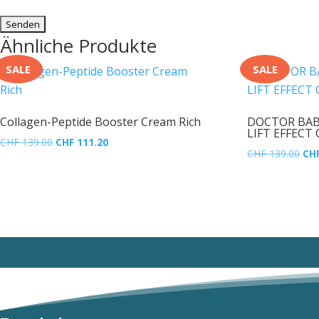
Ähnliche Produkte
SALE
SALE
Collagen-Peptide Booster Cream Rich
DOCTOR BAB
LIFT EFFECT
Ursprünglicher
Aktueller
CHF
139.00
CHF
111.20
Urs
CHF
139.00
CH
Preis
Preis
Pre
war:
ist:
war
CHF 139.00
CHF 111.20.
CHF