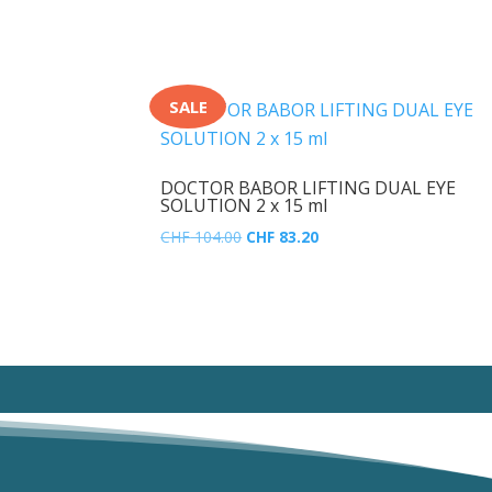
SALE
DOCTOR BABOR LIFTING DUAL EYE
SOLUTION 2 x 15 ml
Ursprünglicher
Aktueller
CHF
104.00
CHF
83.20
Preis
Preis
.
war:
ist:
CHF 104.00
CHF 83.20.