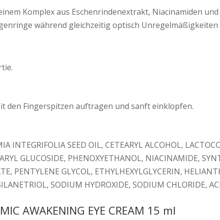
inem Komplex aus Eschenrindenextrakt, Niacinamiden und or
genringe während gleichzeitig optisch Unregelmäßigkeiten
tie.
 den Fingerspitzen auftragen und sanft einklopfen.
IA INTEGRIFOLIA SEED OIL, CETEARYL ALCOHOL, LACTOC
EARYL GLUCOSIDE, PHENOXYETHANOL, NIACINAMIDE, SYN
TE, PENTYLENE GLYCOL, ETHYLHEXYLGLYCERIN, HELIAN
, SILANETRIOL, SODIUM HYDROXIDE, SODIUM CHLORIDE, A
MIC AWAKENING EYE CREAM 15 ml