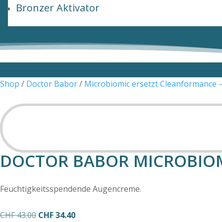
Bronzer Aktivator
Shop
/
Doctor Babor
/
Microbiomic ersetzt Cleanformance 
SALE
DOCTOR BABOR MICROBIOM
Feuchtigkeitsspendende Augencreme.
Ursprünglicher
Aktueller
CHF
43.00
CHF
34.40