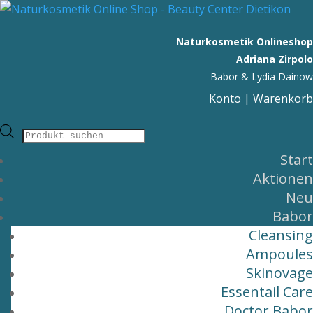
Naturkosmetik Onlineshop
Adriana Zirpolo
Babor & Lydia Dainow
Konto
|
Warenkorb
Products
Start
search
Aktionen
Neu
Babor
Cleansing
Ampoules
Skinovage
Essentail Care
Doctor Babor