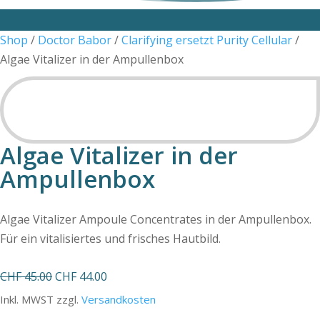
Shop
/
Doctor Babor
/
Clarifying ersetzt Purity Cellular
/
Algae Vitalizer in der Ampullenbox
SALE
Algae Vitalizer in der
Ampullenbox
Algae Vitalizer Ampoule Concentrates in der Ampullenbox.
Für ein vitalisiertes und frisches Hautbild.
Ursprünglicher
Aktueller
CHF
45.00
CHF
44.00
Preis
Preis
Inkl. MWST zzgl.
Versandkosten
war:
ist: