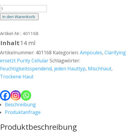
CHF 45.00
CHF 44.00.
Algae
Vitalizer
In den Warenkorb
in
der
Artikel-Nr.: 401168
Ampullenbox
Inhalt
14 ml
Menge
Artikelnummer:
401168
Kategorien:
Ampoules
,
Clarifying
ersetzt Purity Cellular
Schlagwörter:
Feuchtigkeitsspendend
,
jeden Hauttyp
,
Mischhaut
,
Trockene Haut
Beschreibung
Produktanfrage
Produktbeschreibung