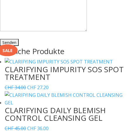
Ähnliche Produkte
SALE
SALE
SALE
SALE
CLARIFYING IMPURITY SOS SPOT
TREATMENT
Ursprünglicher
Aktueller
CHF
34.00
CHF
27.20
Preis
Preis
war:
ist:
CLARIFYING DAILY BLEMISH
CHF 34.00
CHF 27.20.
CONTROL CLEANSING GEL
Ursprünglicher
Aktueller
CHF
45.00
CHF
36.00