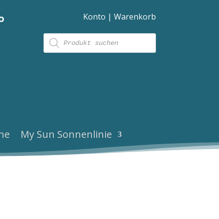
Konto
|
Warenkorb
o
Products
search
ne
My Sun Sonnenlinie