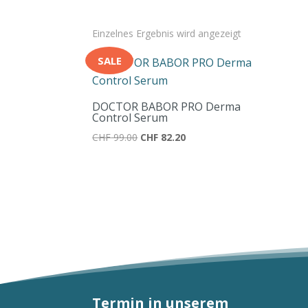
Einzelnes Ergebnis wird angezeigt
SALE
DOCTOR BABOR PRO Derma
Control Serum
Ursprünglicher
Aktueller
CHF
99.00
CHF
82.20
Preis
Preis
war:
ist:
CHF 99.00
CHF 82.20.
Termin in unserem