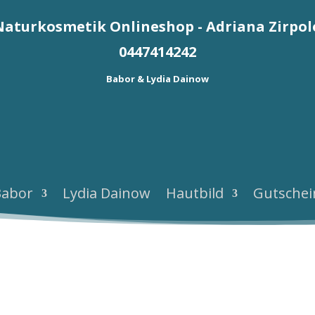
Naturkosmetik Onlineshop - Adriana Zirpol
0447414242
Babor & Lydia Dainow
Babor
Lydia Dainow
Hautbild
Gutschei