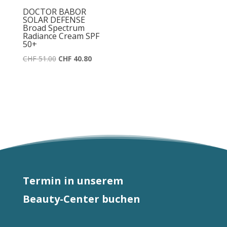
DOCTOR BABOR
CHF 17.00
CHF 13.60.
SOLAR DEFENSE
Broad Spectrum
Radiance Cream SPF
50+
Ursprünglicher
Aktueller
CHF
51.00
CHF
40.80
Preis
Preis
war:
ist:
CHF 51.00
CHF 40.80.
Termin in unserem
Beauty-Center buchen