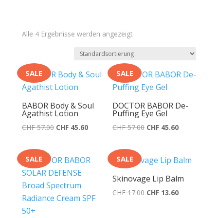
Alle 4 Ergebnisse werden angezeigt
SALE
SALE
BABOR Body & Soul
DOCTOR BABOR De-
Agathist Lotion
Puffing Eye Gel
Ursprünglicher
Aktueller
Ursprünglicher
Aktueller
CHF
57.00
CHF
45.60
CHF
57.00
CHF
45.60
Preis
Preis
Preis
Preis
war:
ist:
war:
ist:
SALE
SALE
CHF 57.00
CHF 45.60.
CHF 57.00
CHF 45.60.
Skinovage Lip Balm
Ursprünglicher
Aktueller
CHF
17.00
CHF
13.60
Preis
Preis
war:
ist: