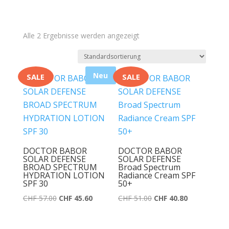
Alle 2 Ergebnisse werden angezeigt
Neu
SALE
SALE
DOCTOR BABOR
DOCTOR BABOR
SOLAR DEFENSE
SOLAR DEFENSE
BROAD SPECTRUM
Broad Spectrum
HYDRATION LOTION
Radiance Cream SPF
SPF 30
50+
Ursprünglicher
Aktueller
Ursprünglicher
Aktueller
CHF
57.00
CHF
45.60
CHF
51.00
CHF
40.80
Preis
Preis
Preis
Preis
war:
ist:
war:
ist: