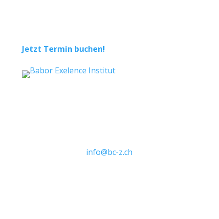
Termin in unserem
Beauty-Center buchen
Jetzt Termin buchen!
Naturkosmetik-Onlineshop
Bahnhofstrasse 5
8953 Dietikon
044 741 42 42
info@bc-z.ch