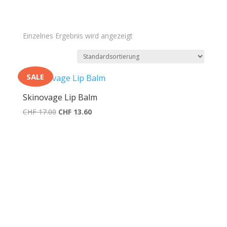
Einzelnes Ergebnis wird angezeigt
SALE
Skinovage Lip Balm
Ursprünglicher
Aktueller
CHF
17.00
CHF
13.60
Preis
Preis
war:
ist:
CHF 17.00
CHF 13.60.