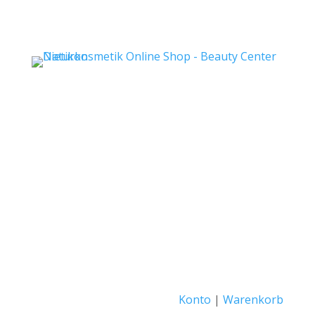
Naturkosmetik Onlineshop - Adriana Zirpolo
0447414242
Babor & Lydia Dainow
Naturkosmetik Onlineshop
Adriana Zirpolo
Babor & Lydia Dainow
Konto
|
Warenkorb