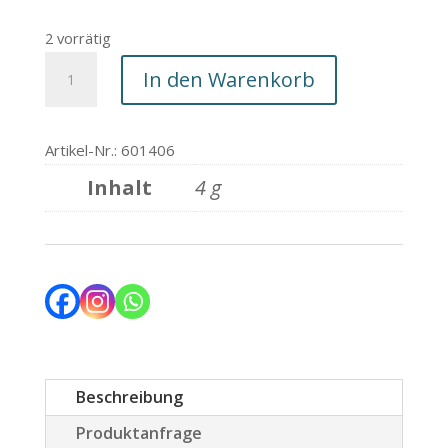
war:
ist:
CHF 34.00
CHF 33.00.
2 vorrätig
Creamy
In den Warenkorb
Lipstick
06
powdery
Artikel-Nr.: 601406
peach
Inhalt
4 g
Menge
Beschreibung
Produktanfrage