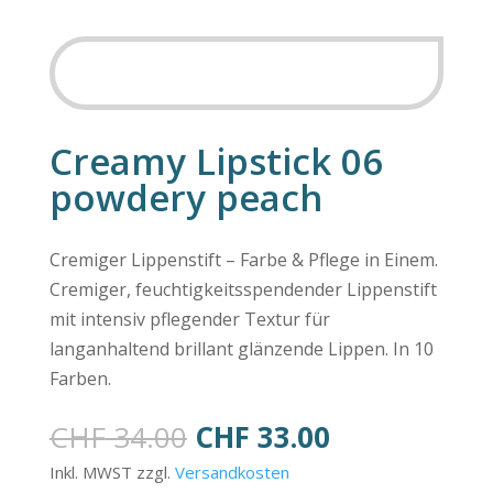
SALE
Creamy Lipstick 06
powdery peach
Cremiger Lippenstift – Farbe & Pflege in Einem.
Cremiger, feuchtigkeitsspendender Lippenstift
mit intensiv pflegender Textur für
langanhaltend brillant glänzende Lippen. In 10
Farben.
Ursprünglicher
Aktueller
CHF
34.00
CHF
33.00
Preis
Preis
Inkl. MWST zzgl.
Versandkosten