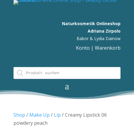
Naturkosmetik Onlineshop
Adriana Zirpolo
Babor & Lydia Dainow
Konto
|
Warenkorb
Products
search
Shop
/
Make Up
/
Lip
/ Creamy Lipstick 06
powdery peach