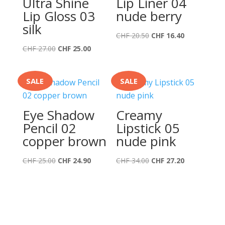
Ultra Shine
Lip Liner 04
Lip Gloss 03
nude berry
silk
Ursprünglicher
Aktueller
CHF
20.50
CHF
16.40
Ursprünglicher
Aktueller
Preis
Preis
CHF
27.00
CHF
25.00
Preis
Preis
war:
ist:
war:
ist:
CHF 20.50
CHF 16.40.
SALE
SALE
CHF 27.00
CHF 25.00.
Eye Shadow
Creamy
Pencil 02
Lipstick 05
copper brown
nude pink
Ursprünglicher
Aktueller
Ursprünglicher
Aktueller
CHF
25.00
CHF
24.90
CHF
34.00
CHF
27.20
Preis
Preis
Preis
Preis
war:
ist:
war:
ist:
CHF 25.00
CHF 24.90.
CHF 34.00
CHF 27.20.