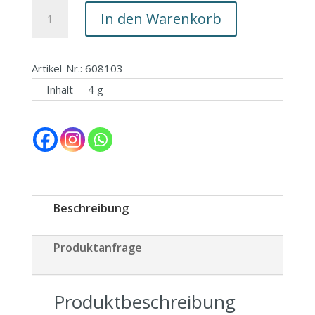
Eye
In den Warenkorb
Shadow
Quattro
03
Artikel-Nr.: 608103
shiny
Inhalt
4 g
Menge
Beschreibung
Produktanfrage
Produktbeschreibung