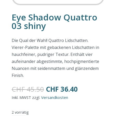
Eye Shadow Quattro
03 shiny
Die Qual der Wahl! Quattro Lidschatten.
Vierer-Palette mit gebackenen Lidschatten in
hauchfeiner, pudriger Textur. Enthält vier
aufeinander abgestimmte, hochpigmentierte
Nuancen mit seidenmattem und glänzendem
Finish.
Ursprünglicher
Aktueller
CHF
45.50
CHF
36.40
Preis
Preis
Inkl. MWST zzgl.
Versandkosten
war:
ist:
CHF 45.50
CHF 36.40.
2 vorrätig