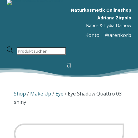
Naturkosmetik Onlineshop
Adriana Zirpolo
Babor & Lydia Dainow
Konto
|
Warenkorb
Products
search
Shop
/
Make Up
/
Eye
/ Eye Shadow Quattro 03
shiny
SALE