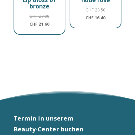
bronze
Ursprünglicher
CHF
20.50
Ursprünglicher
CHF
27.00
Preis
Aktueller
CHF
16.40
Preis
Aktueller
CHF
21.60
war:
Preis
war:
Preis
CHF 20.50
ist:
CHF 27.00
ist:
CHF 16.40.
CHF 21.60.
Termin in unserem
Beauty-Center buchen