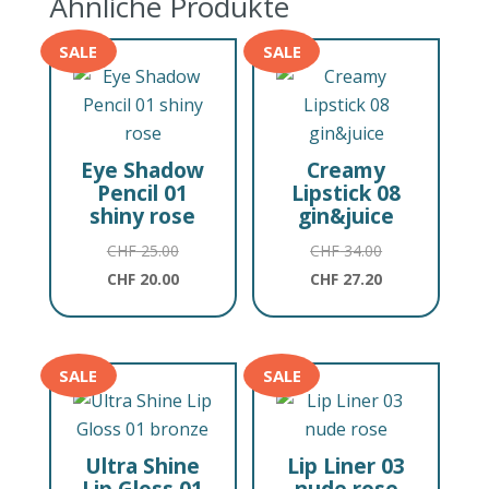
Ähnliche Produkte
SALE
SALE
Eye Shadow
Creamy
Pencil 01
Lipstick 08
shiny rose
gin&juice
Ursprünglicher
Ursprünglicher
CHF
25.00
CHF
34.00
Preis
Aktueller
Preis
Aktueller
CHF
20.00
CHF
27.20
war:
Preis
war:
Preis
CHF 25.00
ist:
CHF 34.00
ist:
CHF 20.00.
CHF 27.20.
SALE
SALE
Ultra Shine
Lip Liner 03
Lip Gloss 01
nude rose