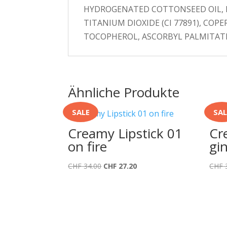
HYDROGENATED COTTONSEED OIL, HY
TITANIUM DIOXIDE (CI 77891), COPER
TOCOPHEROL, ASCORBYL PALMITAT
Ähnliche Produkte
SALE
SAL
Creamy Lipstick 01
Cr
on fire
gi
Ursprünglicher
Aktueller
CHF
34.00
CHF
27.20
CHF
Preis
Preis
war:
ist:
CHF 34.00
CHF 27.20.