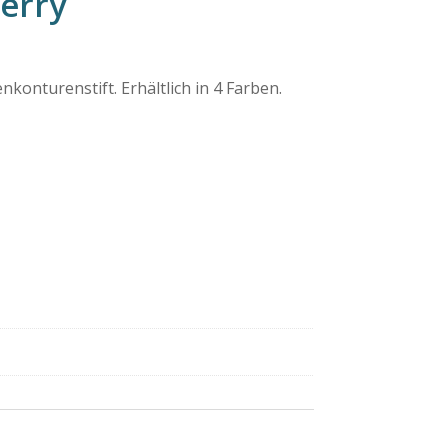
berry
konturenstift. Erhältlich in 4 Farben.
r
eller
s
16.40.