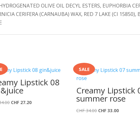
DROGENATED OLIVE OIL DECYL ESTERS, EUPHORBIA CERI
NICIA CERIFERA (CARNAUBA) WAX, RED 7 LAKE (CI 15850), BL
E
E
SALE
eamy Lipstick 08
n&juice
Creamy Lipstick 
summer rose
Ursprünglicher
Aktueller
34.00
CHF
27.20
Preis
Preis
Ursprünglicher
Aktueller
CHF
34.00
CHF
33.00
war:
ist:
Preis
Preis
CHF 34.00
CHF 27.20.
war:
ist:
CHF 34.00
CHF 33.00