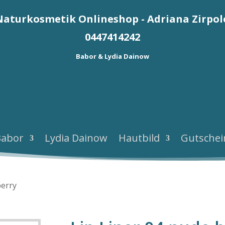
Naturkosmetik Onlineshop - Adriana Zirpol
0447414242
Babor & Lydia Dainow
Babor
Lydia Dainow
Hautbild
Gutschei
berry