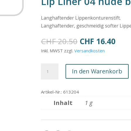
Lip Liner 04 nude 
Langhaftender Lippenkonturenstift.
Langhaftender, geschmeidig softer Lippen
Ursprüngliche
Aktu
CHF
20.50
CHF
16.40
Preis
Prei
Inkl. MWST zzgl.
Versandkosten
war:
ist:
CHF 20.50
CHF 
Lip
In den Warenkorb
Liner
04
nude
Artikel-Nr.: 613204
berry
Inhalt
1 g
Menge