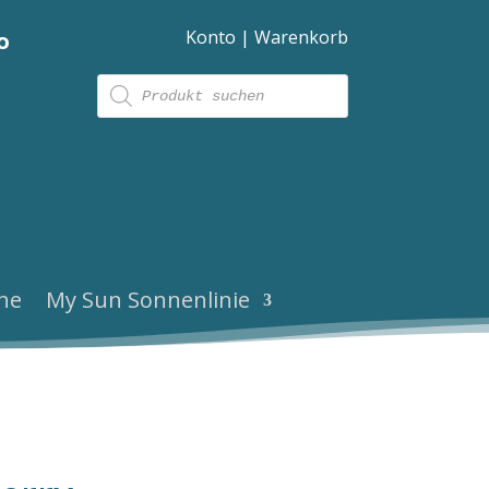
Konto
|
Warenkorb
o
Products
search
ne
My Sun Sonnenlinie