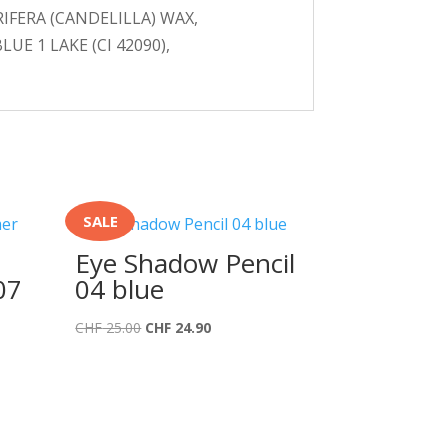
FERA (CANDELILLA) WAX,
UE 1 LAKE (CI 42090),
SALE
Eye Shadow Pencil
07
04 blue
Ursprünglicher
Aktueller
CHF
25.00
CHF
24.90
Preis
Preis
war:
ist:
CHF 25.00
CHF 24.90.
.