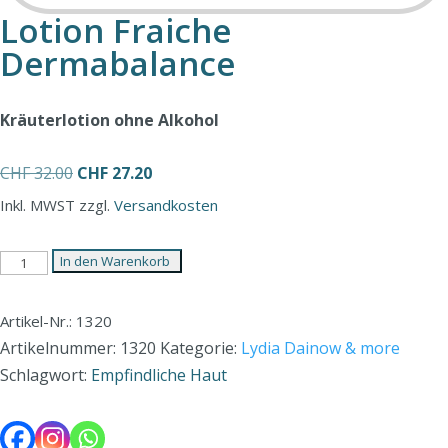
Lotion Fraiche
Dermabalance
Kräuterlotion ohne Alkohol
Ursprünglicher
Aktueller
CHF
32.00
CHF
27.20
Preis
Preis
Inkl. MWST zzgl.
Versandkosten
war:
ist:
CHF 32.00
CHF 27.20.
Lotion
In den Warenkorb
Fraiche
Dermabalance
Artikel-Nr.: 1320
Menge
Artikelnummer:
1320
Kategorie:
Lydia Dainow & more
Schlagwort:
Empfindliche Haut