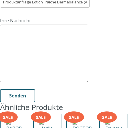
Bitte lasse dieses Feld leer.
Ihre Nachricht
Ähnliche Produkte
SALE
SALE
SALE
SALE