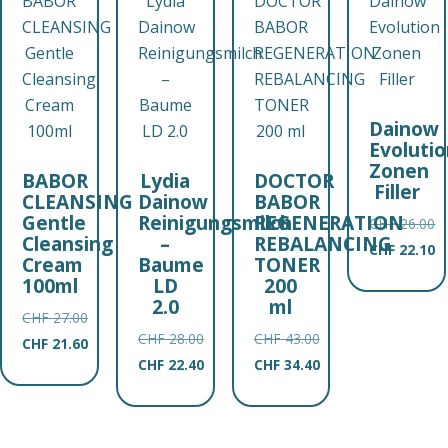
Dainow
Evoluti
Zonen
BABOR
Lydia
DOCTOR
Filler
CLEANSING
Dainow
BABOR
Gentle
Reinigungsmilch
REGENERATION
CHF
26.00
Cleansing
–
REBALANCING
Ursprünglich
CHF
22.10
Cream
Baume
TONER
Preis
Aktuelle
100ml
LD
200
war:
Preis
2.0
ml
CHF
27.00
CHF 26.00
ist:
CHF
28.00
CHF
43.00
Ursprünglicher
CHF
21.60
CHF 22.
Ursprünglicher
Ursprünglicher
CHF
22.40
CHF
34.40
Preis
Aktueller
Preis
Aktueller
Preis
Aktueller
war:
Preis
war:
Preis
war:
Preis
CHF 27.00
ist:
CHF 28.00
ist:
CHF 43.00
ist:
CHF 21.60.