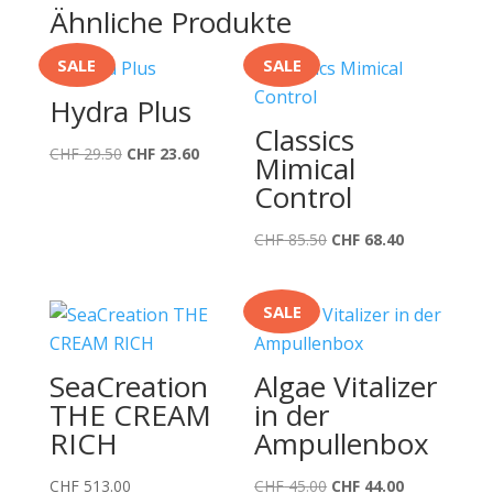
Ähnliche Produkte
SALE
SALE
Hydra Plus
Classics
Ursprünglicher
Aktueller
CHF
29.50
CHF
23.60
Mimical
Preis
Preis
Control
war:
ist:
CHF 29.50
CHF 23.60.
Ursprünglicher
Aktueller
CHF
85.50
CHF
68.40
Preis
Preis
war:
ist:
SALE
CHF 85.50
CHF 68.40.
SeaCreation
Algae Vitalizer
THE CREAM
in der
RICH
Ampullenbox
Ursprünglicher
Aktueller
CHF
513.00
CHF
45.00
CHF
44.00