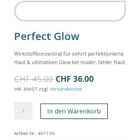
SALE
Perfect Glow
Wirkstoffkonzentrat für sofort perfektionierte
Haut & ultimativen Glow bei müder, fahler Haut.
Ursprünglicher
Aktueller
CHF
45.00
CHF
36.00
Preis
Preis
Inkl. MWST zzgl.
Versandkosten
war:
ist:
CHF 45.00
CHF 36.00.
Perfect
In den Warenkorb
Glow
Menge
Artikel-Nr.: 401159