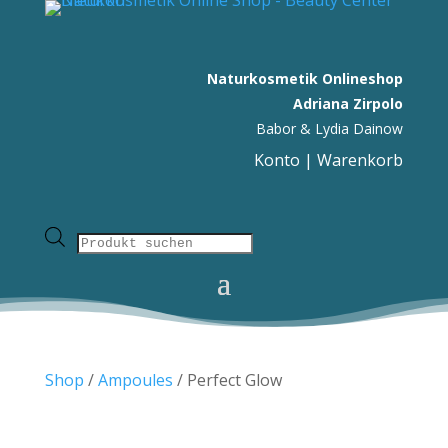
Naturkosmetik Onlineshop
Adriana Zirpolo
Babor & Lydia Dainow
Konto
|
Warenkorb
Products
search
Shop
/
Ampoules
/ Perfect Glow