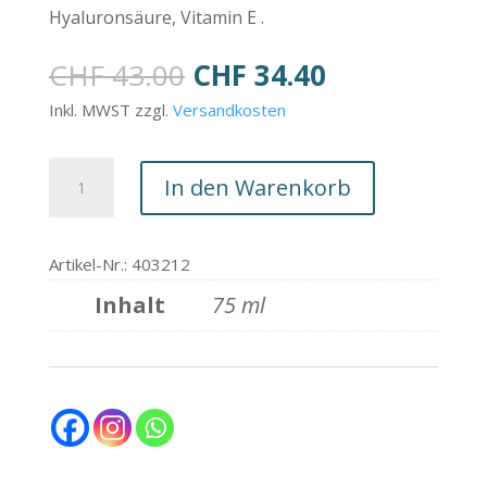
Hyaluronsäure, Vitamin E .
Ursprünglicher
Aktueller
CHF
43.00
CHF
34.40
Preis
Preis
Inkl. MWST zzgl.
Versandkosten
war:
ist:
CHF 43.00
CHF 34.40.
DOCTOR
In den Warenkorb
BABOR
MICROBIOMIC
RENEWAL
Artikel-Nr.: 403212
OVERNIGHT
Inhalt
75 ml
MASK
75
ml
Menge