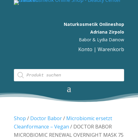
Naturkosmetik Onlineshop
Adriana Zirpolo
Babor & Lydia Dainow
Konto
|
Warenkorb
Products
search
Shop
/
Doctor Babor
/
Microbiomic ersetzt
Cleanformance – Vegan
/ DOCTOR BABOR
MICROBIOMIC RENEWAL OVERNIGHT MASK 75