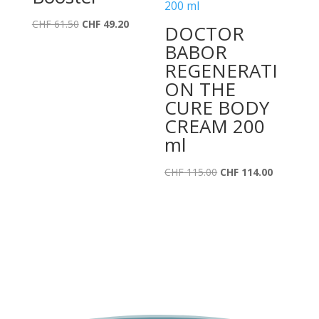
Ursprünglicher
Aktueller
CHF
61.50
CHF
49.20
DOCTOR
Preis
Preis
BABOR
war:
ist:
REGENERATI
CHF 61.50
CHF 49.20.
ON THE
CURE BODY
CREAM 200
ml
Ursprünglicher
Aktueller
CHF
115.00
CHF
114.00
Preis
Preis
war:
ist:
CHF 115.00
CHF 114.0