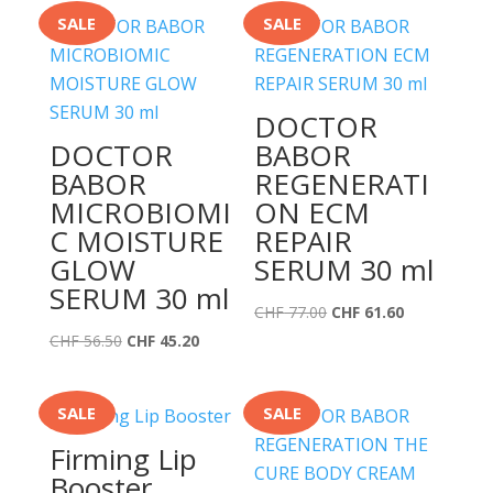
SALE
SALE
DOCTOR
DOCTOR
BABOR
BABOR
REGENERATI
MICROBIOMI
ON ECM
C MOISTURE
REPAIR
GLOW
SERUM 30 ml
SERUM 30 ml
Ursprünglicher
Aktueller
CHF
77.00
CHF
61.60
Ursprünglicher
Aktueller
Preis
Preis
CHF
56.50
CHF
45.20
Preis
Preis
war:
ist:
war:
ist:
CHF 77.00
CHF 61.60.
SALE
SALE
CHF 56.50
CHF 45.20.
Firming Lip
Booster