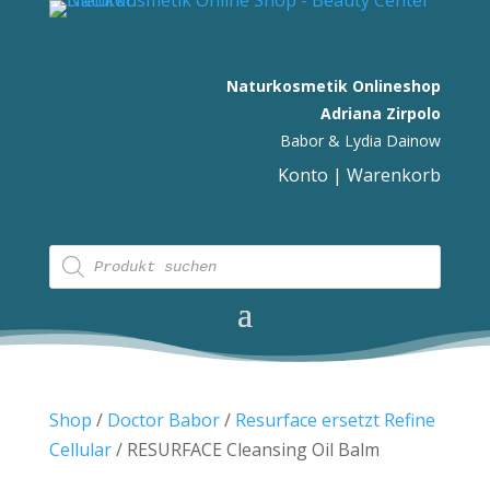
Naturkosmetik Onlineshop
Adriana Zirpolo
Babor & Lydia Dainow
Konto
|
Warenkorb
Products
search
Shop
/
Doctor Babor
/
Resurface ersetzt Refine
Cellular
/ RESURFACE Cleansing Oil Balm