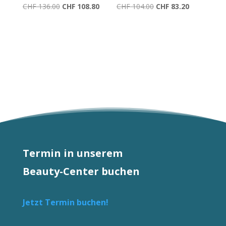
Ursprünglicher
Aktueller
Ursprünglicher
Aktueller
CHF
136.00
CHF
108.80
CHF
104.00
CHF
83.20
Preis
Preis
Preis
Preis
war:
ist:
war:
ist:
CHF 136.00
CHF 108.80.
CHF 104.00
CHF 83.20.
Termin in unserem
Beauty-Center buchen
Jetzt Termin buchen!