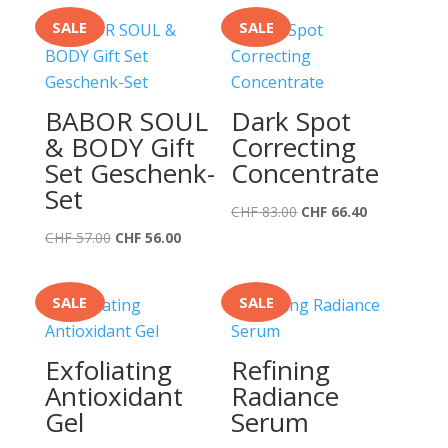
SALE
SALE
BABOR SOUL
Dark Spot
& BODY Gift
Correcting
Set Geschenk-
Concentrate
Set
Ursprünglicher
Aktueller
CHF
83.00
CHF
66.40
Ursprünglicher
Aktueller
Preis
Preis
CHF
57.00
CHF
56.00
Preis
Preis
war:
ist:
war:
ist:
CHF 83.00
CHF 66.40.
SALE
SALE
CHF 57.00
CHF 56.00.
Exfoliating
Refining
Antioxidant
Radiance
Gel
Serum