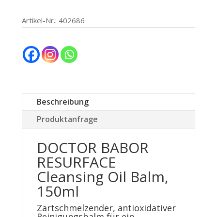
Oil
Balm
Artikel-Nr.: 402686
Menge
Beschreibung
Produktanfrage
DOCTOR BABOR
RESURFACE
Cleansing Oil Balm,
150ml
Zartschmelzender, antioxidativer
Reinigungsbalm für ein