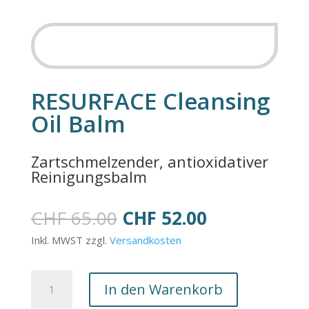
SALE
RESURFACE Cleansing
Oil Balm
Zartschmelzender, antioxidativer
Reinigungsbalm
Ursprünglicher
Aktueller
CHF
65.00
CHF
52.00
Preis
Preis
Inkl. MWST zzgl.
Versandkosten
war:
ist:
CHF 65.00
CHF 52.00.
RESURFACE
In den Warenkorb
Cleansing