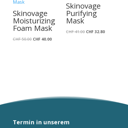
Skinovage
Skinovage
Purifying
Moisturizing
Mask
Foam Mask
Ursprünglicher
Aktueller
CHF
41.00
CHF
32.80
Ursprünglicher
Aktueller
Preis
Preis
CHF
50.00
CHF
40.00
Preis
Preis
war:
ist:
war:
ist:
CHF 41.00
CHF 32.80.
CHF 50.00
CHF 40.00.
Termin in unserem