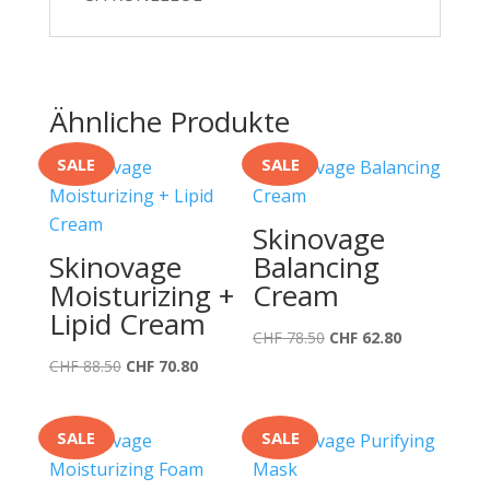
Ähnliche Produkte
SALE
SALE
Skinovage
Skinovage
Balancing
Moisturizing +
Cream
Lipid Cream
Ursprünglicher
Aktueller
CHF
78.50
CHF
62.80
Ursprünglicher
Aktueller
Preis
Preis
CHF
88.50
CHF
70.80
Preis
Preis
war:
ist:
war:
ist:
CHF 78.50
CHF 62.80.
SALE
SALE
CHF 88.50
CHF 70.80.