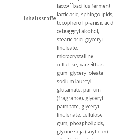
lactobacillus ferment,
lactic acid, sphingolipids,
Inhaltsstoffe
tocopherol, p-anisic acid,
cetearyl alcohol,
stearic acid, glyceryl
linoleate,
microcrystalline
cellulose, xanthan
gum, glyceryl oleate,
sodium lauroyl
glutamate, parfum
(fragrance), glyceryl
palmitate, glyceryl
linolenate, cellulose
gum, phospholipids,
glycine soja (soybean)