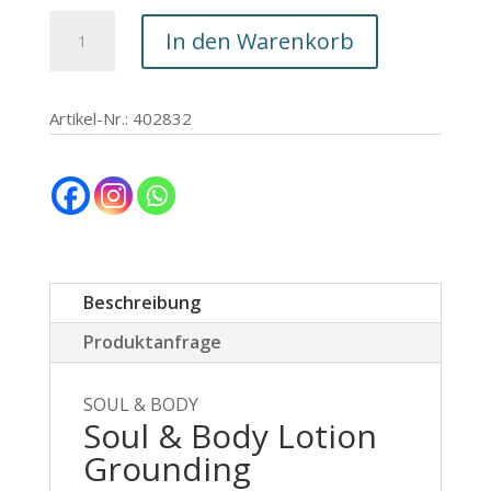
CHF 57.00
CHF 45.60.
Soul
In den Warenkorb
&
Body
Lotion
Artikel-Nr.: 402832
Grounding
Menge
Beschreibung
Produktanfrage
SOUL & BODY
Soul & Body Lotion
Grounding