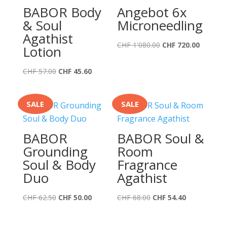
BABOR Body
Angebot 6x
& Soul
Microneedling
Agathist
Ursprünglicher
Aktuelle
CHF
1'080.00
CHF
720.00
Lotion
Preis
Preis
Ursprünglicher
Aktueller
war:
ist:
CHF
57.00
CHF
45.60
Preis
Preis
CHF 1'080.00
CHF 720
war:
ist:
SALE
SALE
CHF 57.00
CHF 45.60.
BABOR
BABOR Soul &
Grounding
Room
Soul & Body
Fragrance
Duo
Agathist
Ursprünglicher
Aktueller
Ursprünglicher
Aktueller
CHF
62.50
CHF
50.00
CHF
68.00
CHF
54.40
Preis
Preis
Preis
Preis
war:
ist:
war:
ist: