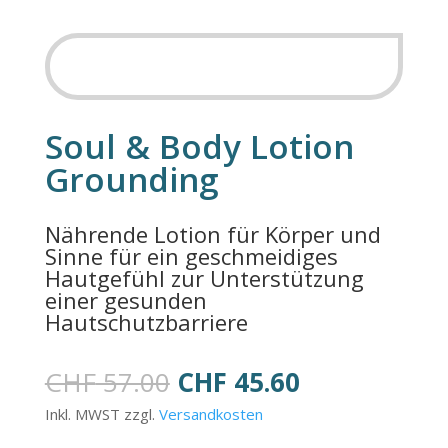
SALE
Soul & Body Lotion
Grounding
Nährende Lotion für Körper und
Sinne für ein geschmeidiges
Hautgefühl zur Unterstützung
einer gesunden
Hautschutzbarriere
Ursprünglicher
Aktueller
CHF
57.00
CHF
45.60
Preis
Preis
Inkl. MWST zzgl.
Versandkosten
war:
ist: