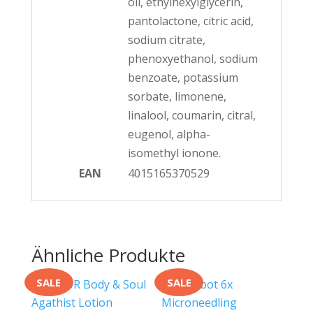
oil, ethylhexylglycerin,
pantolactone, citric acid,
sodium citrate,
phenoxyethanol, sodium
benzoate, potassium
sorbate, limonene,
linalool, coumarin, citral,
eugenol, alpha-
isomethyl ionone.
EAN
4015165370529
Ähnliche Produkte
SALE
SALE