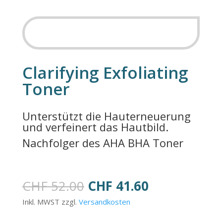
SALE
Clarifying Exfoliating
Toner
Unterstützt die Hauterneuerung
und verfeinert das Hautbild.
Nachfolger des AHA BHA Toner
Ursprünglicher
Aktueller
CHF
52.00
CHF
41.60
Preis
Preis
Inkl. MWST zzgl.
Versandkosten
war:
ist: