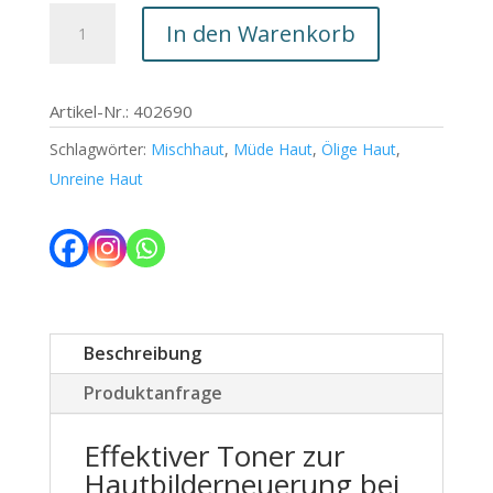
CHF 52.00
CHF 41.60.
Clarifying
In den Warenkorb
Exfoliating
Toner
Menge
Artikel-Nr.: 402690
Schlagwörter:
Mischhaut
,
Müde Haut
,
Ölige Haut
,
Unreine Haut
Beschreibung
Produktanfrage
Effektiver Toner zur
Hautbilderneuerung bei