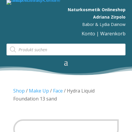
Naturkosmetik Onlineshop
Adriana Zirpolo
Babor & Lydia Dainow
Konto
|
Warenkorb
Products
search
Shop
/
Make Up
/
Face
/ Hydra Liquid
Foundation 13 sand
SALE