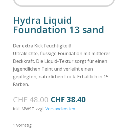
Hydra Liquid
Foundation 13 sand
Der extra Kick Feuchtigkeit!
Ultraleichte, flüssige Foundation mit mittlerer
Deckkraft. Die Liquid-Textur sorgt für einen
jugendlichen Teint und verleiht einen
gepflegten, natürlichen Look. Erhältlich in 15
Farben.
Ursprünglicher
Aktueller
CHF
48.00
CHF
38.40
Preis
Preis
Inkl. MWST zzgl.
Versandkosten
war:
ist:
CHF 48.00
CHF 38.40.
1 vorrätig