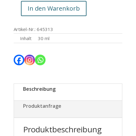
In den Warenkorb
Hydra
Liquid
Foundation
Artikel-Nr.: 645313
13
Inhalt
30 ml
sand
Menge
Beschreibung
Produktanfrage
Produktbeschreibung