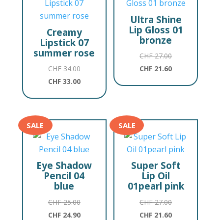
Ultra Shine
Lip Gloss 01
Creamy
bronze
Lipstick 07
summer rose
Ursprünglicher
CHF
27.00
Ursprünglicher
Preis
Aktueller
CHF
34.00
CHF
21.60
Preis
Aktueller
war:
Preis
CHF
33.00
war:
Preis
CHF 27.00
ist:
CHF 34.00
ist:
CHF 21.60.
CHF 33.00.
SALE
SALE
Eye Shadow
Super Soft
Pencil 04
Lip Oil
blue
01pearl pink
Ursprünglicher
Ursprünglicher
CHF
25.00
CHF
27.00
Preis
Aktueller
Preis
Aktueller
CHF
24.90
CHF
21.60