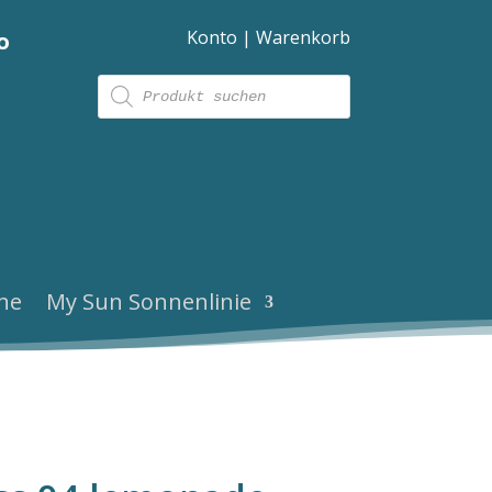
Konto
|
Warenkorb
o
Products
search
ne
My Sun Sonnenlinie