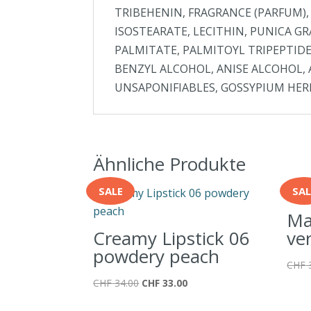
TRIBEHENIN, FRAGRANCE (PARFUM), YE
ISOSTEARATE, LECITHIN, PUNICA GRA
PALMITATE, PALMITOYL TRIPEPTIDE-
BENZYL ALCOHOL, ANISE ALCOHOL,
UNSAPONIFIABLES, GOSSYPIUM HE
Ähnliche Produkte
SALE
SAL
Ma
Creamy Lipstick 06
ve
powdery peach
CHF
Ursprünglicher
Aktueller
CHF
34.00
CHF
33.00
Preis
Preis