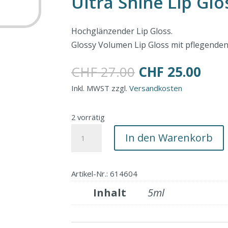
Ultra Shine Lip Gl
Hochglänzender Lip Gloss.
Glossy Volumen Lip Gloss mit pflegenden Ö
Ursprüngliche
Aktu
CHF
27.00
CHF
25.00
Preis
Prei
Inkl. MWST zzgl.
Versandkosten
war:
ist:
CHF 27.00
CHF 
2 vorrätig
Ultra
In den Warenkorb
Shine
Lip
Gloss
Artikel-Nr.: 614604
04
Inhalt
5ml
lemonade
Menge