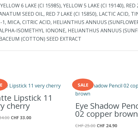
LLOW 6 LAKE (CI 15985), YELLOW 5 LAKE (CI 19140), RED 
NATUM SEED OIL, RED 7 LAKE (CI 15850), LACTIC ACID, 
1, MICA, CITRIC ACID, HELIANTHUS ANNUUS (SUNFLOWER) S
 ALPHA-ISOMETHYL IONONE, HELIANTHUS ANNUUS (SUNF
RBACEUM (COTTON) SEED EXTRACT
E
SALE
tte Lipstick 11
ry cherry
Eye Shadow Penc
02 copper brow
Ursprünglicher
Aktueller
34.00
CHF
33.00
Preis
Preis
Ursprünglicher
Aktueller
CHF
25.00
CHF
24.90
war:
ist:
Preis
Preis