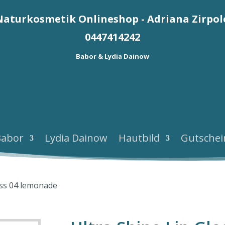
Naturkosmetik Onlineshop - Adriana Zirpol
0447414242
Babor & Lydia Dainow
Babor
Lydia Dainow
Hautbild
Gutschei
oss 04 lemonade