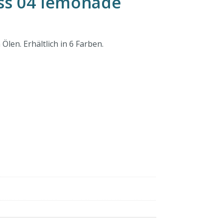
oss 04 lemonade
len. Erhältlich in 6 Farben.
r
eller
s
25.00.