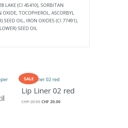
28 LAKE (CI 45410), SORBITAN
TIN OXIDE, TOCOPHEROL, ASCORBYL
EED OIL, IRON OXIDES (CI 77491),
LOWER) SEED OIL
SALE
Lip Liner 02 red
il
Ursprünglicher
Aktueller
CHF
20.50
CHF
20.00
n
Preis
Preis
war:
ist:
CHF 20.50
CHF 20.00.